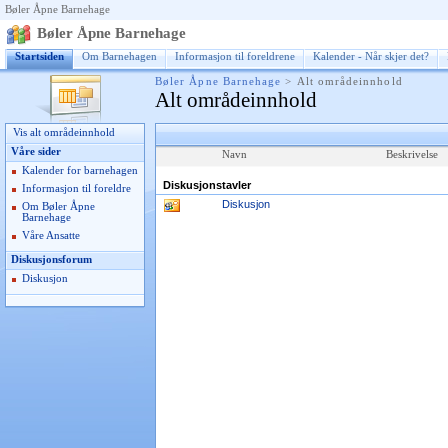
Bøler Åpne Barnehage
Bøler Åpne Barnehage
Startsiden
Om Barnehagen
Informasjon til foreldrene
Kalender - Når skjer det?
Bøler Åpne Barnehage
>
Alt områdeinnhold
Alt områdeinnhold
Vis alt områdeinnhold
Våre sider
Navn
Beskrivelse
Kalender for barnehagen
Diskusjonstavler
Informasjon til foreldre
Diskusjon
Om Bøler Åpne
Barnehage
Våre Ansatte
Diskusjonsforum
Diskusjon